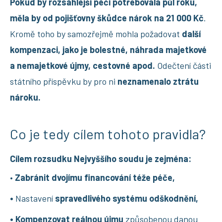
Pokud by rozsáhlejší péči potřebovala půl roku,
měla by od pojišťovny škůdce nárok na 21 000 Kč
.
Kromě toho by samozřejmě mohla požadovat
další
kompenzaci, jako je bolestné, náhrada majetkové
a nemajetkové újmy, cestovné apod.
Odečtení části
státního příspěvku by pro ni
neznamenalo ztrátu
nároku.
Co je tedy cílem tohoto pravidla?
Cílem rozsudku Nejvyššího soudu je zejména:
•
Zabránit dvojímu financování téže péče,
•
Nastavení
spravedlivého systému odškodnění,
• Kompenzovat reálnou újmu
způsobenou danou