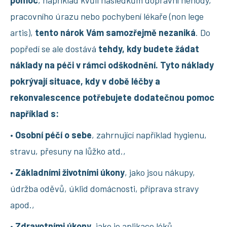
pracovního úrazu nebo pochybení lékaře (non lege
artis),
tento nárok Vám samozřejmě nezaniká
. Do
popředí se ale dostává
tehdy, kdy budete žádat
náklady na péči v rámci odškodnění. Tyto náklady
pokrývají situace, kdy v době léčby a
rekonvalescence potřebujete dodatečnou pomoc
například s:
•
Osobní péčí o sebe
, zahrnující například hygienu,
stravu, přesuny na lůžko atd.,
•
Základními životními úkony
, jako jsou nákupy,
údržba oděvů, úklid domácnosti, příprava stravy
apod.,
•
Zdravotními úkony
, jako je aplikace léků,