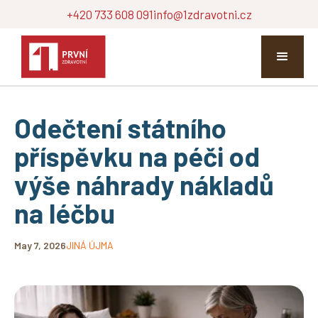
+420 733 608 091
info@1zdravotni.cz
Odečtení státního
příspěvku na péči od
výše náhrady nákladů
na léčbu
May 7, 2026
JINÁ ÚJMA