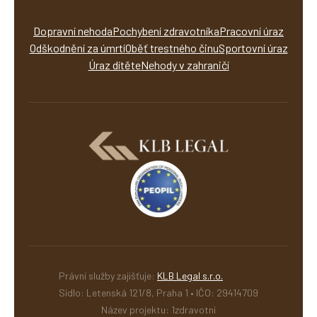
Dopravní nehoda
Pochybení zdravotníka
Pracovní úraz
Odškodnění za úmrtí
Oběť trestného činu
Sportovní úraz
Úraz dítěte
Nehody v zahraničí
Právní služby zajišťuje:
KLB Legal s.r.o.
Sídlo: Letenská 121/8, Praha 1 • IČO: 29414709
Název projektu: 1zdravotni