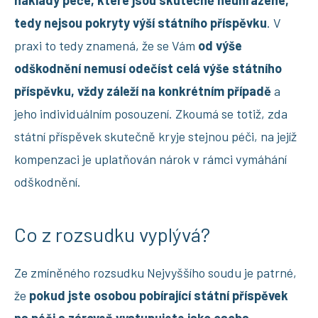
tedy nejsou pokryty výší státního příspěvku
. V
praxi to tedy znamená, že se Vám
od výše
odškodnění nemusí odečíst celá výše státního
příspěvku, vždy záleží na konkrétním případě
a
jeho individuálním posouzení. Zkoumá se totiž, zda
státní příspěvek skutečně kryje stejnou péči, na jejíž
kompenzaci je uplatňován nárok v rámci vymáhání
odškodnění.
Co z rozsudku vyplývá?
Ze zmíněného rozsudku Nejvyššího soudu je patrné,
že
pokud jste osobou pobírající státní příspěvek
na péči a zároveň vystupujete jako osoba