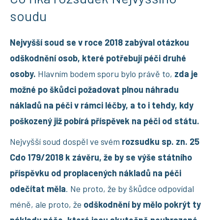
soudu
Nejvyšší soud se v roce 2018 zabýval otázkou
odškodnění osob, které potřebují péči druhé
osoby.
Hlavním bodem sporu bylo právě to,
zda je
možné po škůdci požadovat plnou náhradu
nákladů na péči v rámci léčby, a to i tehdy, kdy
poškozený již pobírá příspěvek na péči od státu.
Nejvyšší soud dospěl ve svém
rozsudku sp. zn. 25
Cdo 179/2018 k závěru, že by se výše státního
příspěvku od proplacených nákladů na péči
odečítat měla
. Ne proto, že by škůdce odpovídal
méně, ale proto, že
odškodnění by mělo pokrýt ty
náklady péče, které jsou skutečně neuhrazené,