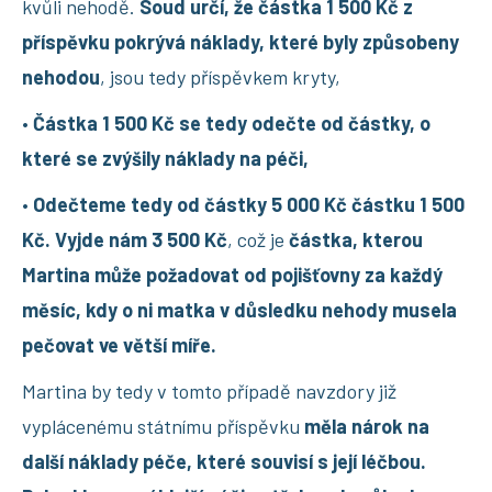
kvůli nehodě.
Soud určí, že částka 1 500 Kč z
příspěvku pokrývá náklady, které byly způsobeny
nehodou
, jsou tedy příspěvkem kryty,
•
Částka 1 500 Kč se tedy odečte od částky, o
které se zvýšily náklady na péči,
•
Odečteme tedy od částky 5 000 Kč částku 1 500
Kč. Vyjde nám 3 500 Kč
, což je
částka, kterou
Martina může požadovat od pojišťovny za každý
měsíc, kdy o ni matka v důsledku nehody musela
pečovat ve větší míře.
Martina by tedy v tomto případě navzdory již
vyplácenému státnímu příspěvku
měla nárok na
další náklady péče, které souvisí s její léčbou.