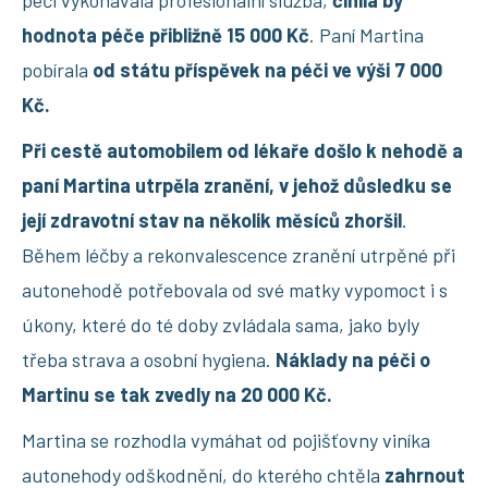
hodnota péče přibližně 15 000 Kč
. Paní Martina
pobírala
od státu příspěvek na péči ve výši 7 000
Kč.
Při cestě automobilem od lékaře došlo k nehodě a
paní Martina utrpěla zranění, v jehož důsledku se
její zdravotní stav na několik měsíců zhoršil
.
Během léčby a rekonvalescence zranění utrpěné při
autonehodě potřebovala od své matky vypomoct i s
úkony, které do té doby zvládala sama, jako byly
třeba strava a osobní hygiena.
Náklady na péči o
Martinu se tak zvedly na 20 000 Kč.
Martina se rozhodla vymáhat od pojišťovny viníka
autonehody odškodnění, do kterého chtěla
zahrnout