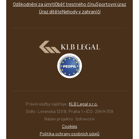
Odškodnění za úmrtí
Oběť trestného činu
Sportovní úraz
Úraz dítěte
Nehody v zahraničí
Právní služby zajišťuje:
KLB Legal s.r.o.
Sídlo: Letenská 121/8, Praha 1 • IČO: 29414709
Název projektu: 1zdravotni
Cookies
Politika ochrany osobních údajů