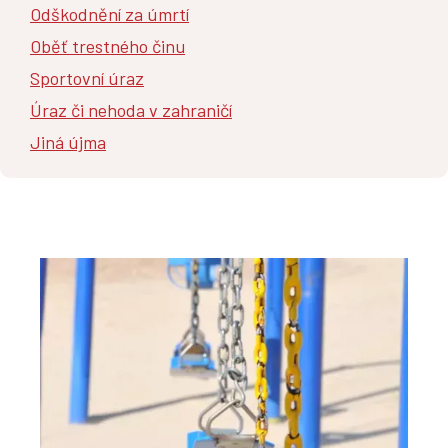
Odškodnění za úmrtí
Oběť trestného činu
Sportovní úraz
Úraz či nehoda v zahraničí
Jiná újma