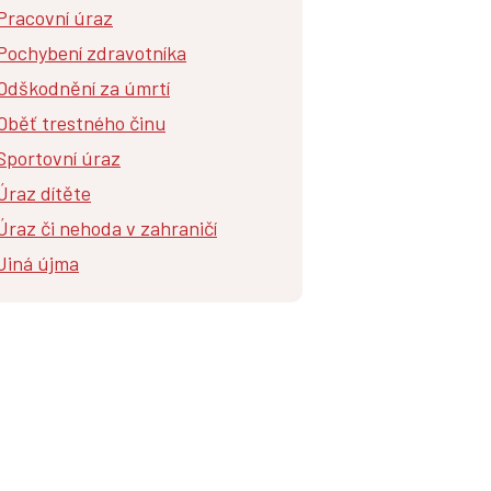
Pracovní úraz
Pochybení zdravotníka
Odškodnění za úmrtí
Oběť trestného činu
Sportovní úraz
Úraz dítěte
Úraz či nehoda v zahraničí
Jiná újma