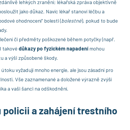
 zdánlivě lehkých zranění; lékařská zpráva objektivně
sloužit jako důkaz. Navíc lékař stanoví léčbu a
bodové ohodnocení“ bolesti (
bolestné
), pokud to bude
ady.
lečení či předměty poškozené během potyčky (např.
 I takové
důkazy po fyzickém napadení
mohou
tu a výši způsobené škody.
útoku vyžadují mnoho energie, ale jsou zásadní pro
lnosti. Vše zaznamenané a doložené výrazně zvýší
íka a vaši šanci na odškodnění.
policii a zahájení trestního