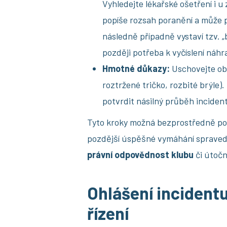
Vyhledejte lékařské ošetření i u
popíše rozsah poranění a může po
následně případně vystaví tzv. „
později potřeba k vyčíslení náhr
Hmotné důkazy:
Uschovejte ob
roztržené tričko, rozbité brýle).
potvrdit násilný průběh inciden
Tyto kroky možná bezprostředně po 
pozdější úspěšné vymáhání spraved
právní odpovědnost klubu
či útočn
Ohlášení incidentu 
řízení