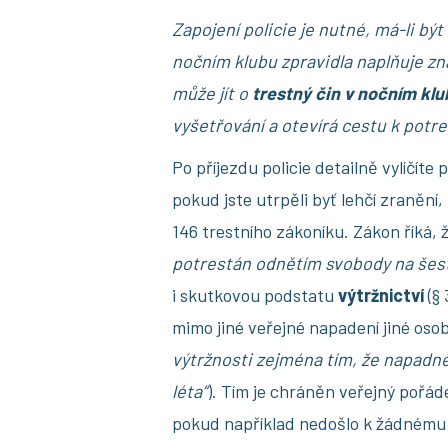
Zapojení policie je nutné, má-li být
nočním klubu zpravidla naplňuje zna
může jít o
trestný čin v nočním klu
vyšetřování a otevírá cestu k potre
Po příjezdu policie detailně vylíčíte
pokud jste utrpěli byť lehčí zranění,
146 trestního zákoníku. Zákon říká, 
potrestán odnětím svobody na šest 
i skutkovou podstatu
výtržnictví
(§ 
mimo jiné veřejné napadení jiné osob
výtržnosti zejména tím, že napadne
léta“
). Tím je chráněn veřejný pořáde
pokud například nedošlo k žádnému z