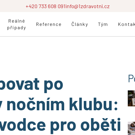
+420 733 608 091
info@1zdravotni.cz
Reálné
Reference
Články
Tým
Konta
případy
povat po
P
v nočním klubu:
vodce pro oběti