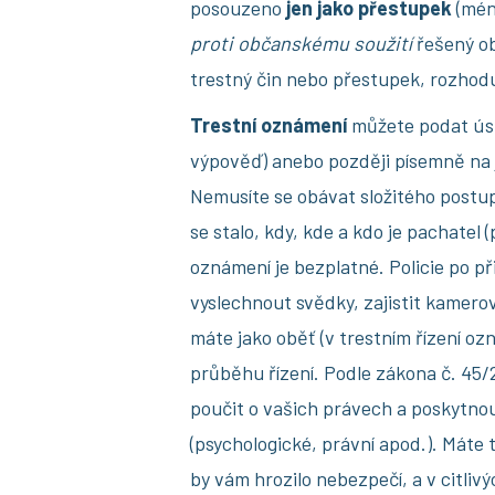
posouzeno
jen jako přestupek
(mén
proti občanskému soužití
řešený ob
trestný čin nebo přestupek, rozhodu
Trestní oznámení
můžete podat úst
výpověď) anebo později písemně na ja
Nemusíte se obávat složitého postup
se stalo, kdy, kde a kdo je pachatel
oznámení je bezplatné. Policie po př
vyslechnout svědky, zajistit kamer
máte jako oběť (v trestním řízení o
průběhu řízení. Podle zákona č. 45/2
poučit o vašich právech a poskytn
(psychologické, právní apod.). Máte 
by vám hrozilo nebezpečí, a v citliv