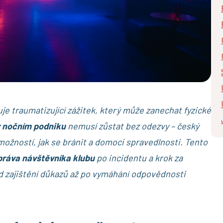
e traumatizující zážitek, který může zanechat fyzické
v nočním podniku
nemusí zůstat bez odezvy – český
ožností, jak se bránit a domoci spravedlnosti. Tento
práva návštěvníka klubu
po incidentu a krok za
d zajištění důkazů až po vymáhání odpovědnosti