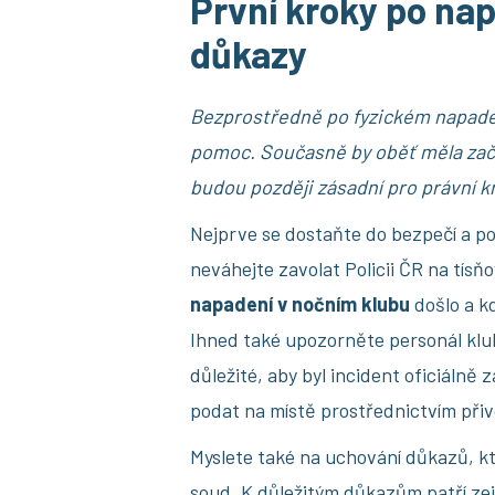
První kroky po na
důkazy
Bezprostředně po fyzickém napadení
pomoc. Současně by oběť měla za
budou později zásadní pro právní k
Nejprve se dostaňte do bezpečí a po
neváhejte zavolat Policii ČR na tísň
napadení v nočním klubu
došlo a k
Ihned také upozorněte personál klub
důležité, aby byl incident oficiálně
podat na místě prostřednictvím přivo
Myslete také na uchování důkazů, k
soud. K důležitým důkazům patří ze