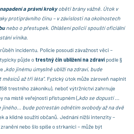
napadení a právní kroky
oběti brány vážně. Útok v
ky protiprávního činu – v závislosti na okolnostech
bu
nebo o přestupek. Ohlášení policii spouští oficiální
stání viníka.
 průběh incidentu. Policie posoudí závažnost věci –
 typicky půjde o
trestný čin ublížení na zdraví
podle §
že
„kdo jinému úmyslně ublíží na zdraví, bude
měsíců až tři léta“
. Fyzický útok může zároveň naplnit
358 trestního zákoníku), neboť výtržnictví zahrnuje
y na místě veřejnosti přístupném (
„kdo se dopustí ...
 jiného... bude potrestán odnětím svobody až na dvě
k a klidné soužití občanů. Jednání nižší intenzity –
ranění nebo šlo spíše o strkanici – může být