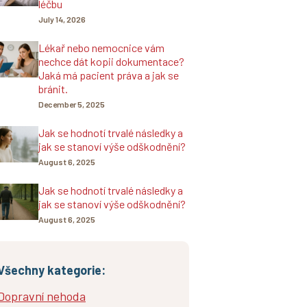
léčbu
July 14, 2026
Lékař nebo nemocnice vám
nechce dát kopii dokumentace?
Jaká má pacient práva a jak se
bránit.
December 5, 2025
Jak se hodnotí trvalé následky a
jak se stanoví výše odškodnění?
August 6, 2025
Jak se hodnotí trvalé následky a
jak se stanoví výše odškodnění?
August 6, 2025
Všechny kategorie:
Dopravní nehoda