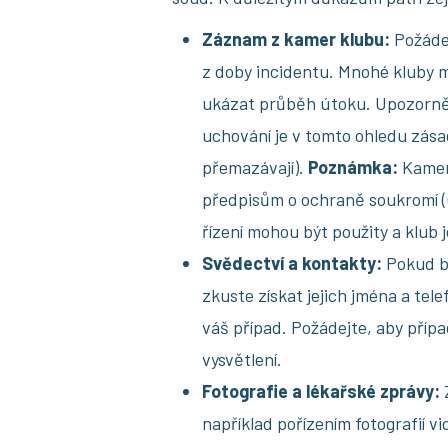
Záznam z kamer klubu:
Požádej
z doby incidentu. Mnohé kluby 
ukázat průběh útoku. Upozorněte
uchování je v tomto ohledu zás
přemazávají).
Poznámka:
Kamero
předpisům o ochraně soukromí (
řízení mohou být použity a klub j
Svědectví a kontakty:
Pokud b
zkuste získat jejich jména a tele
váš případ. Požádejte, aby případ
vysvětlení.
Fotografie a lékařské zprávy:
například pořízením fotografií vid