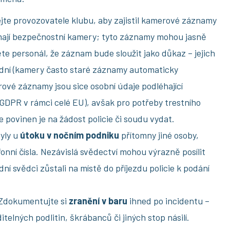
te provozovatele klubu, aby zajistil kamerové záznamy
mají bezpečnostní kamery; tyto záznamy mohou jasně
 personál, že záznam bude sloužit jako důkaz – jejich
adní (kamery často staré záznamy automaticky
vé záznamy jsou sice osobní údaje podléhající
GDPR v rámci celé EU), avšak pro potřeby trestního
e povinen je na žádost policie či soudu vydat.
yly u
útoku v nočním podniku
přítomny jiné osoby,
fonní čísla. Nezávislá svědectví mohou výrazně posílit
ní svědci zůstali na místě do příjezdu policie k podání
Zdokumentujte si
zranění v baru
ihned po incidentu –
itelných podlitin, škrábanců či jiných stop násilí.