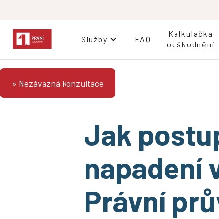
Kalkulačka
Služby
FAQ
odškodnění
» Nezávazná konzultace
Jak postu
napadení 
Právní prů