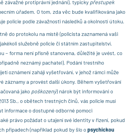
ě závažné protiprávní jednání), typicky
přestupek
ecním úřadem. O tom, zda věc bude kvalifikována jako
je policie podle závažnosti následků a okolností útoku.
ně do protokolu na místě (policista zaznamená vaši
kékoli služebně policie či státním zastupitelství.
u – forma není přísně stanovena, důležité je uvést, co
 (případně neznámý pachatel). Podání trestního
ijetí oznámení zahájí vyšetřování, v jehož rámci může
ové záznamy a provést další úkony. Během vyšetřování
značovaná jako
poškozený
) nárok být informováni o
013 Sb., o obětech trestných činů, vás policie musí
out informace o dostupné odborné pomoci
také právo požádat o utajení své identity v řízení, pokud
ých případech (například pokud by šlo o
psychickou