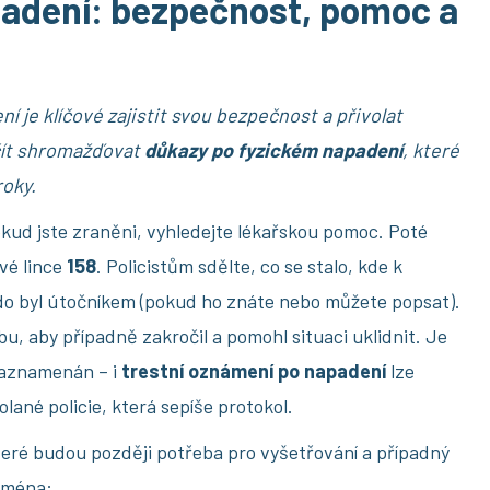
padení: bezpečnost, pomoc a
 je klíčové zajistit svou bezpečnost a přivolat
čít shromažďovat
důkazy po fyzickém napadení
, které
roky.
kud jste zraněni, vyhledejte lékařskou pomoc. Poté
ové lince
158
. Policistům sdělte, co se stalo, kde k
do byl útočníkem (pokud ho znáte nebo můžete popsat).
u, aby případně zakročil a pomohl situaci uklidnit. Je
 zaznamenán – i
trestní oznámení po napadení
lze
lané policie, která sepíše protokol.
teré budou později potřeba pro vyšetřování a případný
jména: