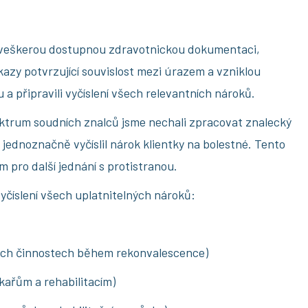
li veškerou dostupnou zdravotnickou dokumentaci,
azy potvrzující souvislost mezi úrazem a vzniklou
 a připravili vyčíslení všech relevantních nároků.
ktrum soudních znalců jsme nechali zpracovat znalecký
jednoznačně vyčíslil nárok klientky na bolestné. Tento
 pro další jednání s protistranou.
vyčíslení všech uplatnitelných nároků:
ých činnostech během rekonvalescence)
ékařům a rehabilitacím)