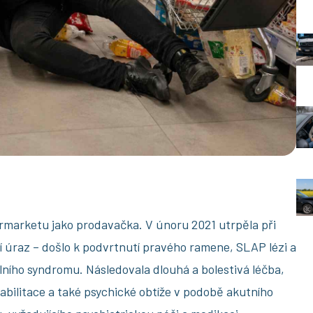
ermarketu jako prodavačka. V únoru 2021 utrpěla při
 úraz – došlo k podvrtnutí pravého ramene, SLAP lézi a
ního syndromu. Následovala dlouhá a bolestivá léčba,
abilitace a také psychické obtíže v podobě akutního