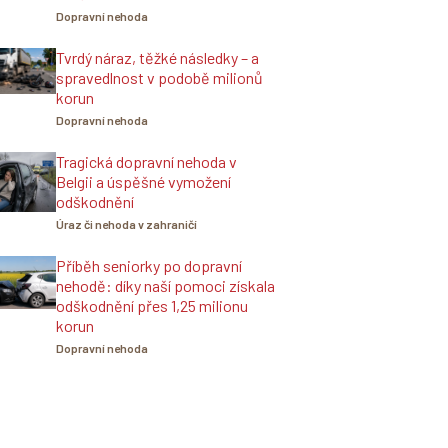
Dopravní nehoda
Tvrdý náraz, těžké následky – a
spravedlnost v podobě milionů
korun
Dopravní nehoda
Tragická dopravní nehoda v
Belgii a úspěšné vymožení
odškodnění
Úraz či nehoda v zahraničí
Příběh seniorky po dopravní
nehodě: díky naší pomoci získala
odškodnění přes 1,25 milionu
korun
Dopravní nehoda