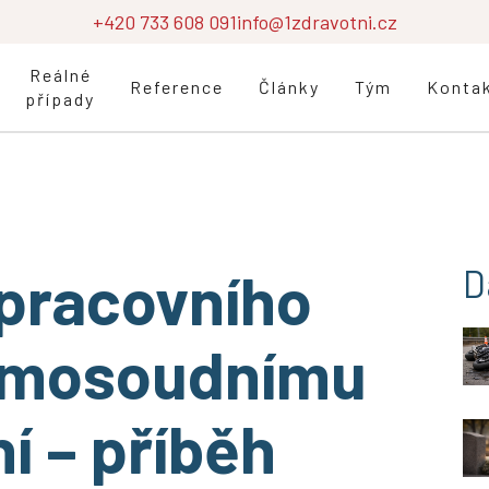
+420 733 608 091
info@1zdravotni.cz
Reálné
Reference
Články
Tým
Konta
případy
 pracovního
D
imosoudnímu
í – příběh