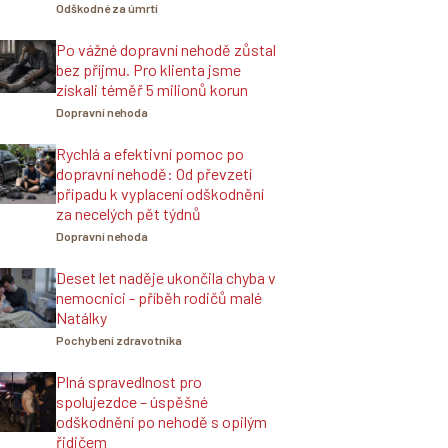
Odškodné za úmrtí
Po vážné dopravní nehodě zůstal
bez příjmu. Pro klienta jsme
získali téměř 5 milionů korun
Dopravní nehoda
Rychlá a efektivní pomoc po
dopravní nehodě: Od převzetí
případu k vyplacení odškodnění
za necelých pět týdnů
Dopravní nehoda
Deset let naděje ukončila chyba v
nemocnici - příběh rodičů malé
Natálky
Pochybení zdravotníka
Plná spravedlnost pro
spolujezdce – úspěšné
odškodnění po nehodě s opilým
řidičem