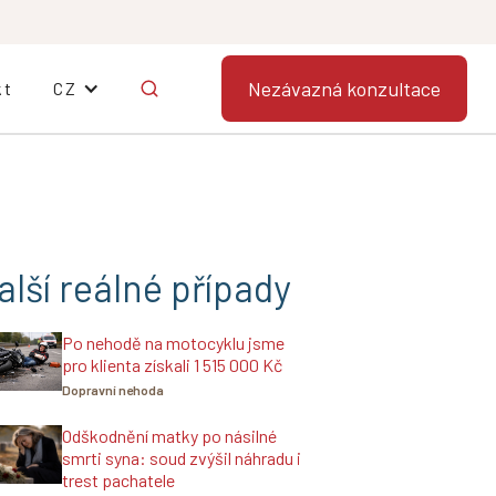
Nezávazná konzultace
kt
CZ
alší reálné případy
Po nehodě na motocyklu jsme
pro klienta získali 1 515 000 Kč
Dopravní nehoda
Odškodnění matky po násilné
smrti syna: soud zvýšil náhradu i
trest pachatele