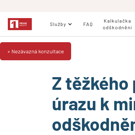
Kalkulačka
Služby
FAQ
odškodnění
» Nezávazná konzultace
Z těžkého
úrazu k m
odškodněn