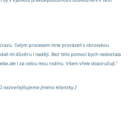
úrazu. Celým procesem mne provázeli s obrovskou
odali mi důvěru i naději. Bez této pomoci bych nedostala
ebe,ale i za celou mou rodinu. Všem vřele doporučuji.“
ů nezveřejňujeme jméno klientky.)