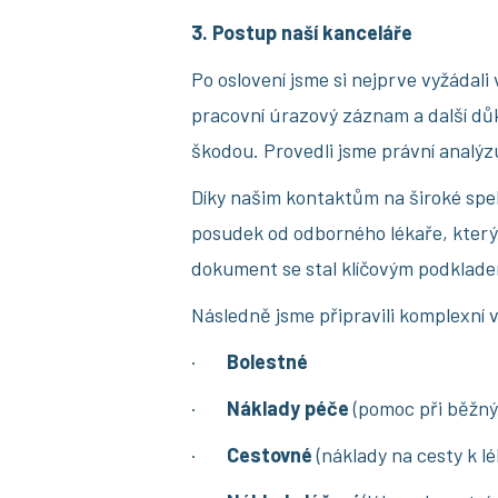
3. Postup naší kanceláře
Po oslovení jsme si nejprve vyžáda
pracovní úrazový záznam a další důk
škodou. Provedli jsme právní analýzu
Díky našim kontaktům na široké spe
posudek od odborného lékaře, který 
dokument se stal klíčovým podkladem
Následně jsme připravili komplexní 
·
Bolestné
·
Náklady péče
(pomoc při běžn
·
Cestovné
(náklady na cesty k l