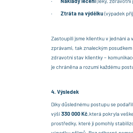
·
Náklady léčení
(léky, zdravotn
·
Ztráta na výdělku
(výpadek pří
Zastoupili jsme klientku v jednání 
zprávami, tak znaleckým posudkem a
zdravotní stav klientky – komunikace
je chráněna a rozumí každému pos
4. Výsledek
Díky důslednému postupu se podařil
výši
330 000 Kč
,která pokryla vešk
prostředky, které jí pomohly stabiliz
výpadku příjmů. Bez odborné pomoc