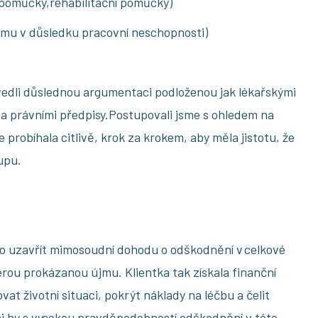
í pomůcky,rehabilitační pomůcky)
jmu v důsledku pracovní neschopnosti)
a vedli důslednou argumentaci podloženou jak lékařskými
 právními předpisy.Postupovali jsme s ohledem na
 probíhala citlivě, krok za krokem, aby měla jistotu, že
tupu.
o uzavřít mimosoudní dohodu o odškodnění v celkové
erou prokázanou újmu. Klientka tak získala finanční
ovat životní situaci, pokrýt náklady na léčbu a čelit
i by s vysokou pravděpodobností odškodnění v této