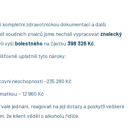
i kompletní zdravotnickou dokumentaci a další
síť soudních znalců jsme nechali vypracovat
znalecký
il výši
bolestného
na částku
398 326 Kč
.
išťovně uplatnili tyto nároky:
covní neschopnosti –235 280 Kč
matkou – 12 960 Kč
rvalé jednání, reagovali na její dotazy a poskytli veškeré
, že klient věděl o alkoholu řidiče.