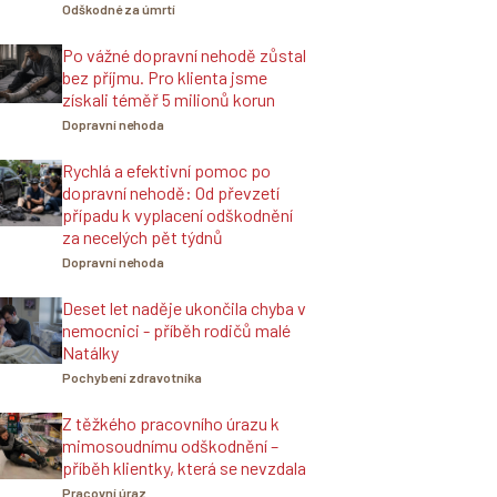
Odškodné za úmrtí
Po vážné dopravní nehodě zůstal
bez příjmu. Pro klienta jsme
získali téměř 5 milionů korun
Dopravní nehoda
Rychlá a efektivní pomoc po
dopravní nehodě: Od převzetí
případu k vyplacení odškodnění
za necelých pět týdnů
Dopravní nehoda
Deset let naděje ukončila chyba v
nemocnici - příběh rodičů malé
Natálky
Pochybení zdravotníka
Z těžkého pracovního úrazu k
mimosoudnímu odškodnění –
příběh klientky, která se nevzdala
Pracovní úraz