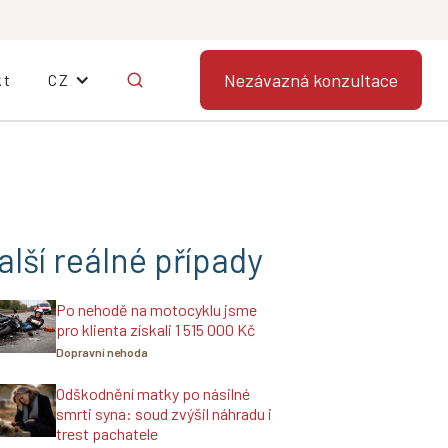
Nezávazná konzultace
kt
CZ
alší reálné případy
Po nehodě na motocyklu jsme
pro klienta získali 1 515 000 Kč
Dopravní nehoda
Odškodnění matky po násilné
smrti syna: soud zvýšil náhradu i
trest pachatele