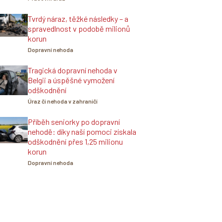
Tvrdý náraz, těžké následky – a
spravedlnost v podobě milionů
korun
Dopravní nehoda
Tragická dopravní nehoda v
Belgii a úspěšné vymožení
odškodnění
Úraz či nehoda v zahraničí
Příběh seniorky po dopravní
nehodě: díky naší pomoci získala
odškodnění přes 1,25 milionu
korun
Dopravní nehoda