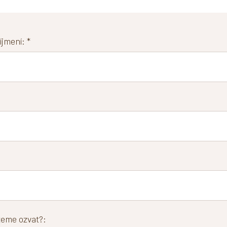
jmení: *
eme ozvat?: