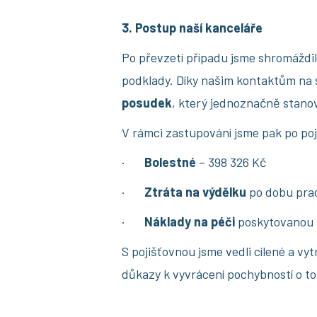
3. Postup naší kanceláře
Po převzetí případu jsme shromáždil
podklady. Díky našim kontaktům na 
posudek
, který jednoznačně stanov
V rámci zastupování jsme pak po poj
·
Bolestné
– 398 326 Kč
·
Ztráta na výdělku
po dobu pra
·
Náklady na péči
poskytovanou 
S pojišťovnou jsme vedli cílené a vyt
důkazy k vyvrácení pochybností o tom