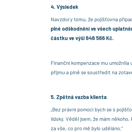
4. Výsledek
Navzdory tomu, že pojišťovna přípa
plné odškodnění ve všech uplatně
částku ve výši 646 566 Kč.
Finanční kompenzace mu umožnila u
příjmu a plně se soustředit na zotav
5. Zpětná vazba klienta
„Bez právní pomoci bych se s pojišť
lidský. Věděl jsem, že mám někoho, k
za vše, co pro mě bylo uděláno.“