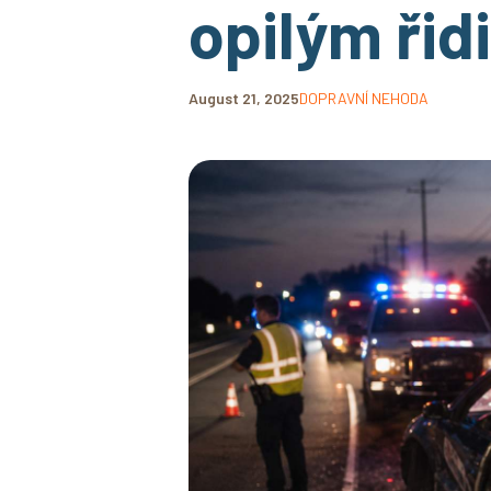
opilým ři
August 21, 2025
DOPRAVNÍ NEHODA