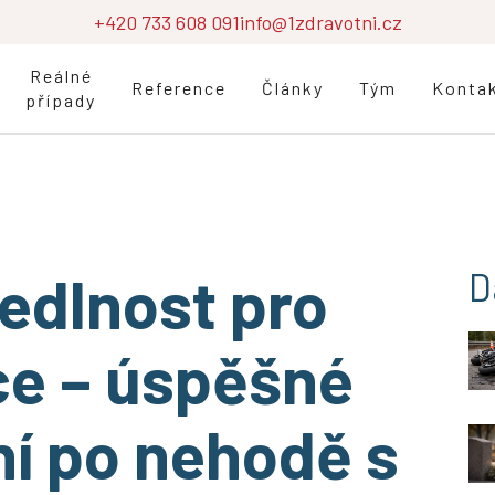
+420 733 608 091
info@1zdravotni.cz
Reálné
Reference
Články
Tým
Konta
případy
edlnost pro
D
ce – úspěšné
í po nehodě s