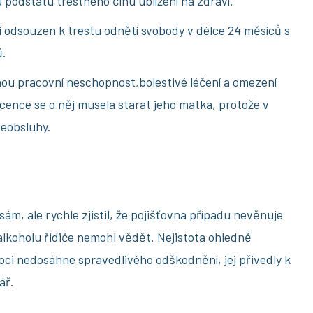
 podstatu trestného činu ublížení na zdraví.
ní odsouzen k trestu odnětí svobody v délce 24 měsíců s
ů.
ou pracovní neschopnost,bolestivé léčení a omezení
ence se o něj musela starat jeho matka, protože v
beobsluhy.
 sám, ale rychle zjistil, že pojišťovna případu nevěnuje
lkoholu řidiče nemohl vědět. Nejistota ohledně
ci nedosáhne spravedlivého odškodnění, jej přivedly k
lář.