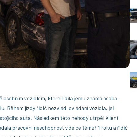
tě osobním vozidlem, které řídila jemu známá osoba.
lu. Během jízdy řidič nezvládl ovládání vozidla, jel
stojícího auta. Následkem této nehody utrpěl klient
žádala pracovní neschopnost v délce téměř 1 roku a řidič