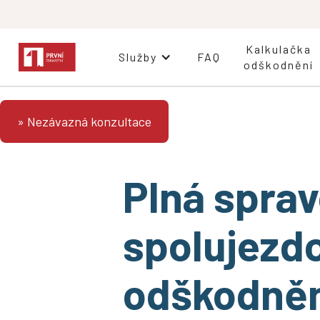
Kalkulačka
Služby
FAQ
odškodnění
» Nezávazná konzultace
Plná sprav
spolujezd
odškodněn