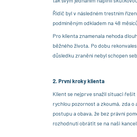
tak svým jednáním naplnil skutkovou
Řidič byl v následném trestním říze
podmíněným odkladem na 48 měsíc
Pro klienta znamenala nehoda dlouh
běžného života. Po dobu rekonvalesc
důsledku zranění nebyl schopen se
2. První kroky klienta
Klient se nejprve snažil situaci řešit
rychlou pozornost a zkoumá, zda o a
postupu a obava, že bez právní pomo
rozhodnutí obrátit se na naši kance