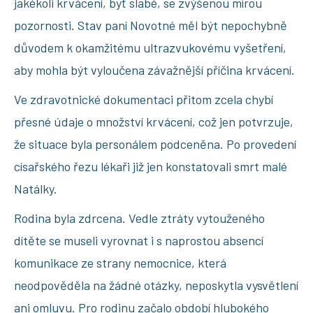
jakékoli krvácení, byť slabé, se zvýšenou mírou
pozornosti. Stav paní Novotné měl být nepochybně
důvodem k okamžitému ultrazvukovému vyšetření,
aby mohla být vyloučena závažnější příčina krvácení.
Ve zdravotnické dokumentaci přitom zcela chybí
přesné údaje o množství krvácení, což jen potvrzuje,
že situace byla personálem podceněna. Po provedení
císařského řezu lékaři již jen konstatovali smrt malé
Natálky.
Rodina byla zdrcena. Vedle ztráty vytouženého
dítěte se museli vyrovnat i s naprostou absencí
komunikace ze strany nemocnice, která
neodpověděla na žádné otázky, neposkytla vysvětlení
ani omluvu. Pro rodinu začalo období hlubokého