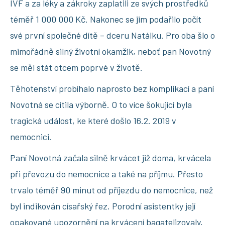
IVF a za léky a zákroky zaplatili ze svých prostředků
téměř 1 000 000 Kč. Nakonec se jim podařilo počít
své první společné dítě – dceru Natálku. Pro oba šlo o
mimořádně silný životní okamžik, neboť pan Novotný
se měl stát otcem poprvé v životě.
Těhotenství probíhalo naprosto bez komplikací a paní
Novotná se cítila výborně. O to více šokující byla
tragická událost, ke které došlo 16.2. 2019 v
nemocnici.
Paní Novotná začala silně krvácet již doma, krvácela
při převozu do nemocnice a také na příjmu. Přesto
trvalo téměř 90 minut od příjezdu do nemocnice, než
byl indikován císařský řez. Porodní asistentky její
opakované upozornění na krvácení bagatelizovaly,