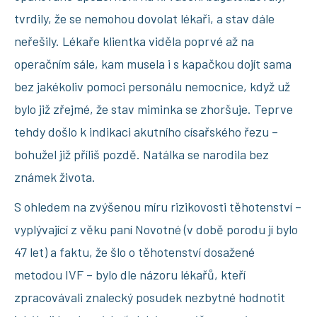
tvrdily, že se nemohou dovolat lékaři, a stav dále
neřešily. Lékaře klientka viděla poprvé až na
operačním sále, kam musela i s kapačkou dojít sama
bez jakékoliv pomoci personálu nemocnice, když už
bylo již zřejmé, že stav miminka se zhoršuje. Teprve
tehdy došlo k indikaci akutního císařského řezu –
bohužel již příliš pozdě. Natálka se narodila bez
známek života.
S ohledem na zvýšenou míru rizikovosti těhotenství –
vyplývající z věku paní Novotné (v době porodu jí bylo
47 let) a faktu, že šlo o těhotenství dosažené
metodou IVF – bylo dle názoru lékařů, kteří
zpracovávali znalecký posudek nezbytné hodnotit