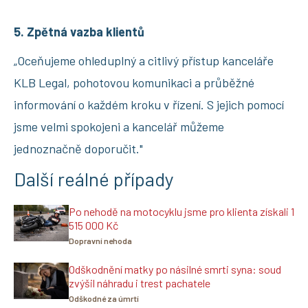
5. Zpětná vazba klientů
„Oceňujeme ohleduplný a citlivý přístup kanceláře
KLB Legal, pohotovou komunikaci a průběžné
informování o každém kroku v řízení. S jejich pomocí
jsme velmi spokojeni a kancelář můžeme
jednoznačně doporučit."
Další reálné případy
Po nehodě na motocyklu jsme pro klienta získali 1
515 000 Kč
Dopravní nehoda
Odškodnění matky po násilné smrti syna: soud
zvýšil náhradu i trest pachatele
Odškodné za úmrtí