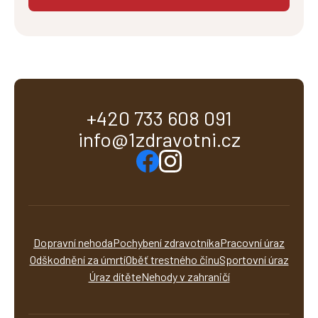
+420 733 608 091
info@1zdravotni.cz
Dopravní nehoda
Pochybení zdravotníka
Pracovní úraz
Odškodnění za úmrtí
Oběť trestného činu
Sportovní úraz
Úraz dítěte
Nehody v zahraničí