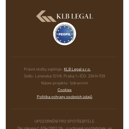
Právní služby zajišťuje:
KLB Legal s.r.o.
Sídlo: Letenská 121/8, Praha 1 • IČO: 29414709
Název projektu: 1zdravotni
Cookies
Politika ochrany osobních údajů
UPOZORNĚNÍ PRO SPOTŘEBITELE
Dle zákona č. 634/1992 Sb., o ochraně spotřebitele, ve