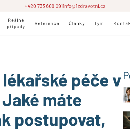
+420 733 608 091
info@1zdravotni.cz
Reálné
Reference
Články
Tým
Konta
případy
 lékařské péče v
P
: Jaké máte
ak postupovat,