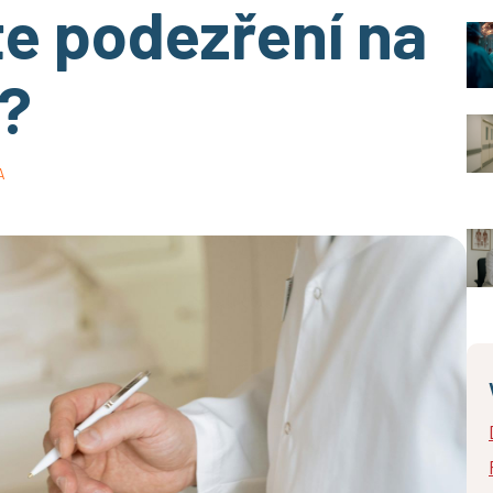
e podezření na
?
A