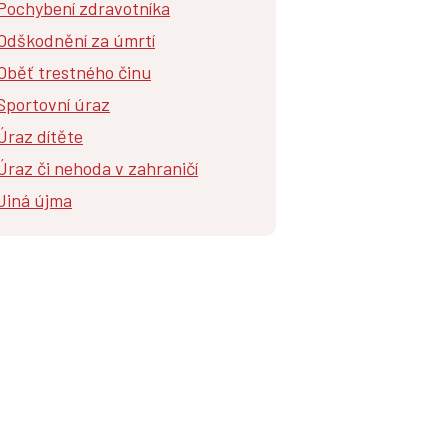
Pochybení zdravotníka
Odškodnění za úmrtí
Oběť trestného činu
Sportovní úraz
Úraz dítěte
Úraz či nehoda v zahraničí
Jiná újma