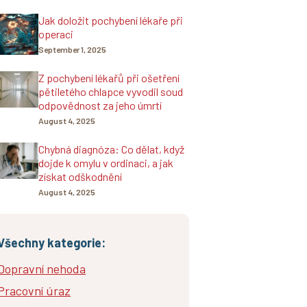
Jak doložit pochybení lékaře při
operaci
September 1, 2025
Z pochybení lékařů při ošetření
pětiletého chlapce vyvodil soud
odpovědnost za jeho úmrtí
August 4, 2025
Chybná diagnóza: Co dělat, když
dojde k omylu v ordinaci, a jak
získat odškodnění
August 4, 2025
Všechny kategorie:
Dopravní nehoda
Pracovní úraz