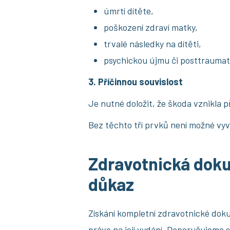
úmrtí dítěte,
poškození zdraví matky,
trvalé následky na dítěti,
psychickou újmu či posttraumat
3. Příčinnou souvislost
Je nutné doložit, že škoda vznikla
Bez těchto tří prvků není možné vy
Zdravotnická doku
důkaz
Získání kompletní zdravotnické do
právo na její vydání. Doporučujeme s