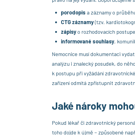
porodopis
a záznamy o průběh
CTG záznamy
(tzv. kardiotokogr
zápisy
o rozhodovacích postupe
informované souhlasy
, komuni
Nemocnice musí dokumentaci vydat do
analýzu i znalecký posudek, do něh
k postupu při vyžádání zdravotnické
zařízení odmítá zpřístupnit zdravo
Jaké nároky moho
Pokud lékař či zdravotnický personá
toho dojde k újmě – způsobené např