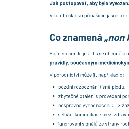
Jak postupovat, aby byla vyvoze
V tomto článku přinášíme jasné a s
Co znamená „
non 
Pojmem non lege artis se obecně o
pravidly, současnými medicínským
V porodnictví může jít například o:
pozdní rozpoznání tísně plodu,
zbytečné otálení s provedení p
nesprávné vyhodnocení CTG zázn
selhání komunikace mezi zdravot
ignorování signálů ze strany rod