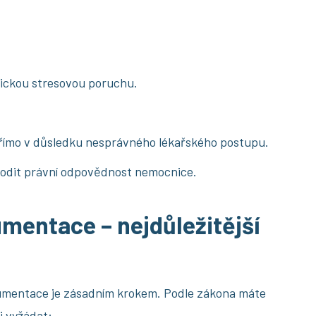
ickou stresovou poruchu.
 přímo v důsledku nesprávného lékařského postupu.
vodit právní odpovědnost nemocnice.
mentace – nejdůležitější
kumentace je zásadním krokem. Podle zákona máte
i vyžádat: