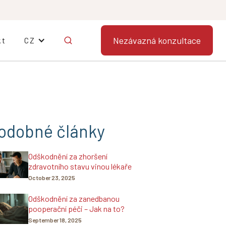
Nezávazná konzultace
kt
CZ
odobné články
Odškodnění za zhoršení
zdravotního stavu vinou lékaře
October 23, 2025
Odškodnění za zanedbanou
pooperační péči – Jak na to?
September 18, 2025