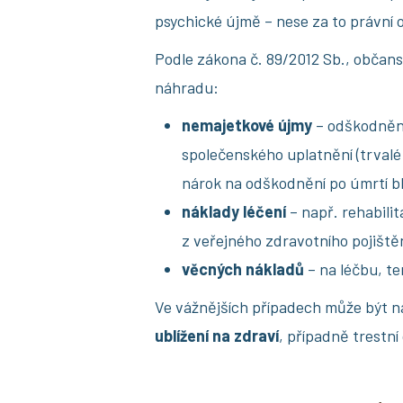
psychické újmě – nese za to právní 
Podle zákona č. 89/2012 Sb., občans
náhradu:
nemajetkové újmy
– odškodnění 
společenského uplatnění (trvalé
nárok na odškodnění po úmrtí b
náklady léčení
– např. rehabili
z veřejného zdravotního pojiště
věcných nákladů
– na léčbu, te
Ve vážnějších případech může být n
ublížení na zdraví
, případně trestn