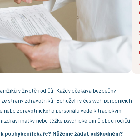
okamžiků v životě rodičů. Každý očekává bezpečný
t ze strany zdravotníků. Bohužel i v českých porodnicích
aře nebo zdravotnického personálu vede k tragickým
ní zdraví matky nebo těžké psychické újmě obou rodičů.
 k pochybení lékaře? Můžeme žádat odškodnění?