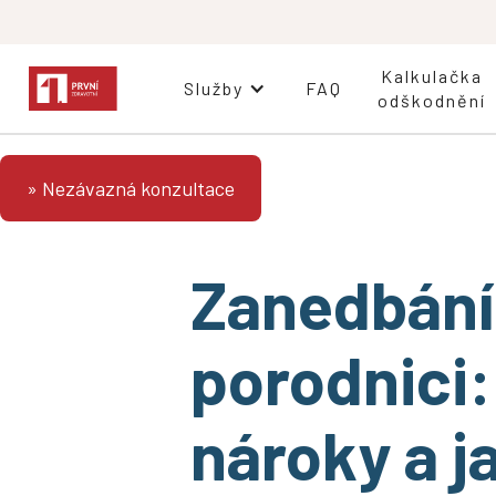
Kalkulačka
Služby
FAQ
odškodnění
» Nezávazná konzultace
Zanedbání
porodnici
nároky a j