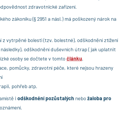
odpovědnost zdravotnické zařízení.
kého zákoníku (§ 2951 a násl.) má poškozený nárok na
z vytrpěné bolesti (tzv. bolestné), odškodnění ztížení
 následky), odškodnění duševních útrap ( jak uplatnit
lízké osoby se dočtete v tomto
článku
.
tace, pomůcky, zdravotní péče, které nejsou hrazeny
ní
rapii, pohřeb atp.
amístě i
odškodnění pozůstalých
nebo
žaloba pro
í oznámení.