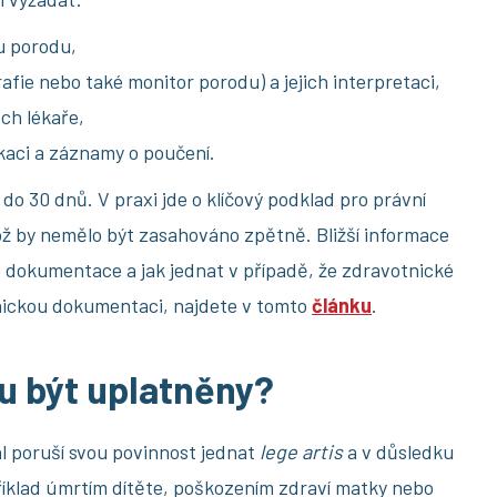
u porodu,
afie nebo také monitor porodu) a jejich interpretaci,
ch lékaře,
kaci a záznamy o poučení.
 30 dnů. V praxi jde o klíčový podklad pro právní
ož by nemělo být zasahováno zpětně. Bližší informace
 dokumentace a jak jednat v případě, že zdravotnické
tnickou dokumentaci, najdete v tomto
článku
.
u být uplatněny?
l poruší svou povinnost jednat
lege artis
a v důsledku
íklad úmrtím dítěte, poškozením zdraví matky nebo