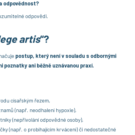
na odpovědnost?
rozumitelné odpovědi.
lege artis
“?
značuje
postup, který není v souladu s odbornými
i poznatky ani běžně uznávanou praxí.
orodu císařským řezem,
amů (např. neodhalení hypoxie),
níky (nepřivolání odpovědné osoby),
ičky (např. o probíhajícím krvácení) či nedostatečné