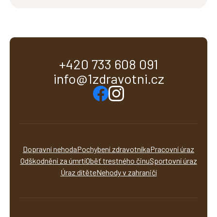
+420 733 608 091
info@1zdravotni.cz
Dopravní nehoda
Pochybení zdravotníka
Pracovní úraz
Odškodnění za úmrtí
Oběť trestného činu
Sportovní úraz
Úraz dítěte
Nehody v zahraničí