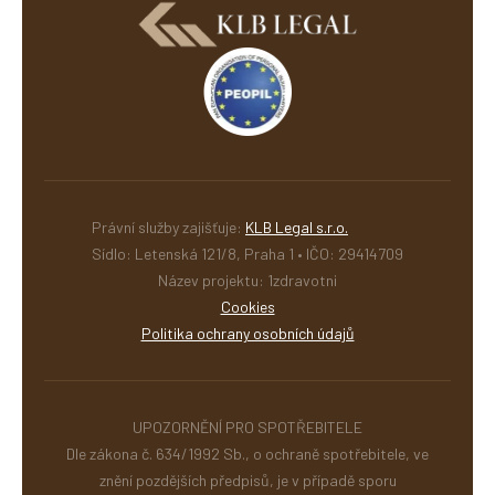
Právní služby zajišťuje:
KLB Legal s.r.o.
Sídlo: Letenská 121/8, Praha 1 • IČO: 29414709
Název projektu: 1zdravotni
Cookies
Politika ochrany osobních údajů
UPOZORNĚNÍ PRO SPOTŘEBITELE
Dle zákona č. 634/1992 Sb., o ochraně spotřebitele, ve
znění pozdějších předpisů, je v případě sporu