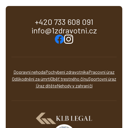
+420 733 608 091
info@1zdravotni.cz
Dopravní nehoda
Pochybení zdravotníka
Pracovní úraz
Odškodnění za úmrtí
Oběť trestného činu
Sportovní úraz
Úraz dítěte
Nehody v zahraničí