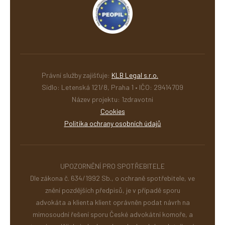
Právní služby zajišťuje:
KLB Legal s.r.o.
Sídlo: Letenská 121/8, Praha 1 • IČO: 29414709
Název projektu: 1zdravotni
Cookies
Politika ochrany osobních údajů
UPOZORNĚNÍ PRO SPOTŘEBITELE
Dle zákona č. 634/1992 Sb., o ochraně spotřebitele, ve
znění pozdějších předpisů, je v případě sporu
advokáta a klienta klient oprávněn podat návrh na
mimosoudní řešení sporu České advokátní komoře, a