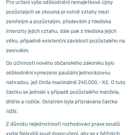
Pro určení výše odškodnění nemajetkové újmy
pozůstalých se zkoumá prvotně vztahy mezi
zemřelým a pozůstalým, především z hlediska
intenzity jejich vztahu, dále pak z hlediska jejich
věku, případně existenční závislosti pozůstalého na
zesnulém.
Do účinnosti nového občanského zákoníku bylo
odškodnění vymezeno paušální jednorázovou
náhradou, jež činila maximálně 240.000,- Kč. O tuto
částku se jednalo v případě pozůstalého manžela,
dítěte a rodiče. Ostatním byla přiznávána částka
nižší.
Z důvodu nejednotnosti rozhodovací praxe soudů
vydal Nejvyšší soud doporučení, aby se v běžných