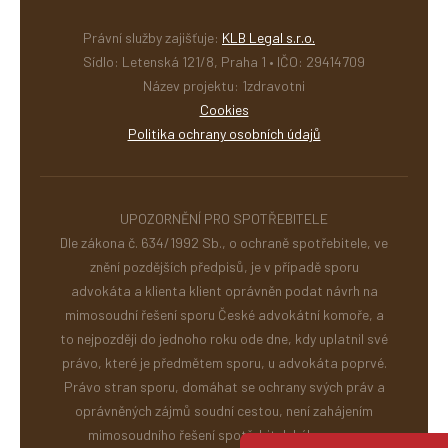
Právní služby zajišťuje:
KLB Legal s.r.o.
Sídlo: Letenská 121/8, Praha 1 • IČO: 29414709
Název projektu: 1zdravotni
Cookies
Politika ochrany osobních údajů
UPOZORNĚNÍ PRO SPOTŘEBITELE
Dle zákona č. 634/1992 Sb., o ochraně spotřebitele, ve
znění pozdějších předpisů, je v případě sporu
advokáta a klienta klient oprávněn podat návrh na
mimosoudní řešení sporu České advokátní komoře, a
to nejpozději do jednoho roku ode dne, kdy uplatnil své
právo, které je předmětem sporu, u advokáta poprvé.
Právo stran sporu, domáhat se ochrany svých práv a
oprávněných zájmů soudní cestou, není zahájením
mimosoudního řešení spotřebitelského sporu