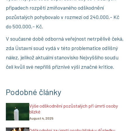
případech rozpětí zmiňovaného odškodnění
pozůstalých pohybovalo v rozmezí od 240.000,- Kč
do 500.000,- Kč.
V současné době odborná veřejnost netrpělivě čeká,
zda Ústavní soud vydá v této problematice odlišný
nález, jelikož aktuální stanovisko Nejvyššího soudu
čelí kvůli své nepříliš příznivé výši značné kritice.
Podobné články
Výše odškodnění pozůstalých při úmrtí osoby
blízké
August 4, 2025
Odškodnění za úmrtí osoby blízké v důsledku