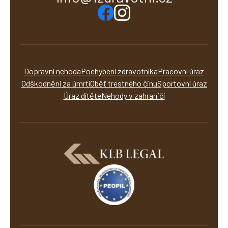
Dopravní nehoda
Pochybení zdravotníka
Pracovní úraz
Odškodnění za úmrtí
Oběť trestného činu
Sportovní úraz
Úraz dítěte
Nehody v zahraničí