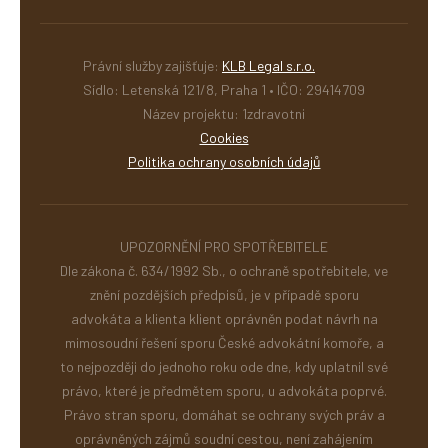
Právní služby zajišťuje:
KLB Legal s.r.o.
Sídlo: Letenská 121/8, Praha 1 • IČO: 29414709
Název projektu: 1zdravotni
Cookies
Politika ochrany osobních údajů
UPOZORNĚNÍ PRO SPOTŘEBITELE
Dle zákona č. 634/1992 Sb., o ochraně spotřebitele, ve
znění pozdějších předpisů, je v případě sporu
advokáta a klienta klient oprávněn podat návrh na
mimosoudní řešení sporu České advokátní komoře, a
to nejpozději do jednoho roku ode dne, kdy uplatnil své
právo, které je předmětem sporu, u advokáta poprvé.
Právo stran sporu, domáhat se ochrany svých práv a
oprávněných zájmů soudní cestou, není zahájením