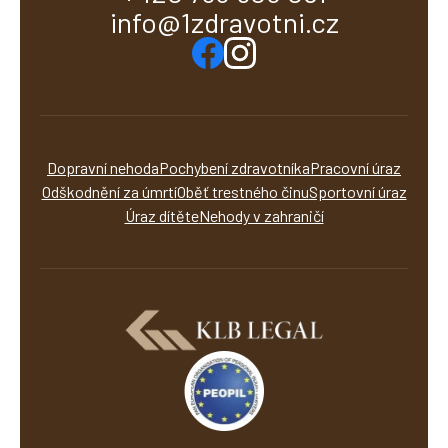
info@1zdravotni.cz
Dopravní nehoda
Pochybení zdravotníka
Pracovní úraz
Odškodnění za úmrtí
Oběť trestného činu
Sportovní úraz
Úraz dítěte
Nehody v zahraničí