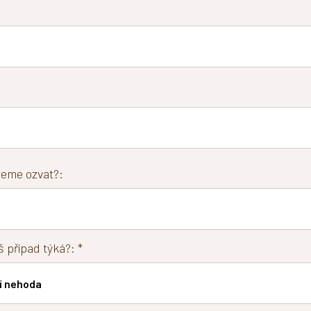
eme ozvat?:
 případ týká?: *