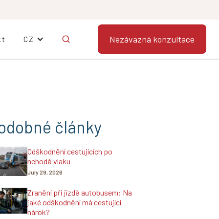
Nezávazná konzultace
kt
CZ
odobné články
Odškodnění cestujících po
nehodě vlaku
July 29, 2026
Zranění při jízdě autobusem: Na
jaké odškodnění má cestující
nárok?