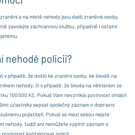
 zranění a na místě nehody jsou další zraněné osoby,
ně zavolejte záchrannou službu, případně i ostatní
systému.
í nehodě policii?
t v případě, že došlo ke zranění osoby, ke škodě na
stníkem nehody, či v případě, že škoda na některém ze
tku 100 000 Kč. Pokud Vám nevznikla povinnost ohlásit
alšími účastníky sepsat společný záznam o dopravní
lušnému pojistiteli. Pokud se mezi sebou nejste
kem nehody, tudíž ani nemůžete vyplnit záznam o
povinnost kontaktovat policii.