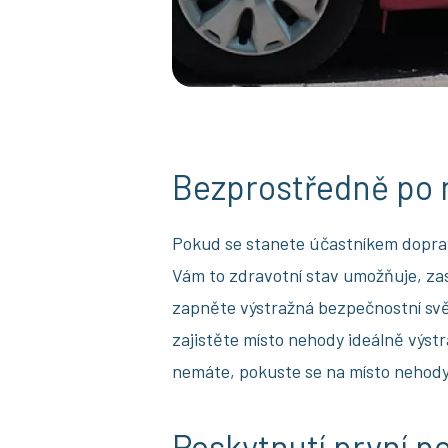
Bezprostředně po
Pokud se stanete účastníkem doprav
Vám to zdravotní stav umožňuje, zast
zapněte výstražná bezpečnostní svět
zajistěte místo nehody ideálně výs
nemáte, pokuste se na místo nehody 
Poskytnutí první p