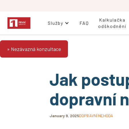
Kalkulačka
Služby
FAQ
odškodnění
» Nezávazná konzultace
Jak postu
dopravní 
January 9, 2025
DOPRAVNÍ NEHODA