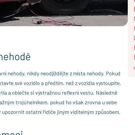
 nehodě
ní nehody, nikdy neodjíždějte z místa nehody. Pokud
avte své vozidlo a předtím, než z vozidla vystoupíte,
la a oblečte si výstražnou reflexní vestu. Následně
tražným trojúhelníkem, pokud ho však zrovna u sebe
upozornit ostatní řidiče jiným viditelným způsobem.
omoci