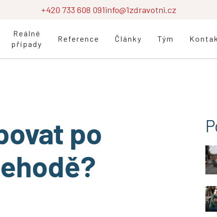
+420 733 608 091
info@1zdravotni.cz
Reálné
Reference
Články
Tým
Konta
případy
povat po
P
nehodě?