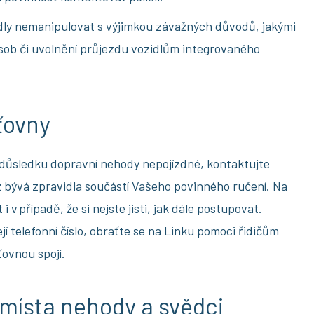
zidly nemanipulovat s výjimkou závažných důvodů, jakými
osob či uvolnění průjezdu vozidlům integrovaného
ťovny
v důsledku dopravní nehody nepojízdné, kontaktujte
ež bývá zpravidla součástí Vašeho povinného ručení. Na
i v případě, že si nejste jisti, jak dále postupovat.
ejí telefonní číslo, obraťte se na Linku pomoci řidičům
šťovnou spojí.
ísta nehody a svědci