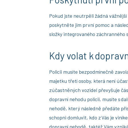
Pokud jste neutrpěli žádná vážnější
poskytněte jim první pomoc a násled
složky integrovaného záchranného 
Kdy volat k dopravn
Policii musíte bezpodmínečně zavola
majetku třetí osoby, která není úča
zúčastněných vozidel převyšuje čás
dopravní nehodu policii, musíte s d
nehodě, který následně předáte přís
schopni domluvit, kdo z Vás je viní
dopravní nehodě, taktéž Vám vzniká 