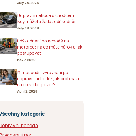
July 28, 2026
Dopravní nehoda s chodcem:
Kdy můžete žádat odškodnění
July 28, 2026
Odškodnění po nehodě na
motorce: na co máte nárok a jak
postupovat
May 7, 2026
Mimosoudní vyrovnání po
dopravní nehodě: jak probíhá a
na co si dát pozor?
April 2, 2026
Všechny kategorie:
Dopravní nehoda
Pracovní úraz