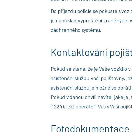
Do příjezdu policie se pokuste s vo
je například vyproštění zraněných 
záchranného systému.
Kontaktování pojiš
Pokud se stane, že je Vaše vozidlo 
asistenční službu Vaší pojišťovny, j
asistenční službu je možné se obrátit 
Pokud v danou chvíli nevíte, jaké je j
(1224), jejíž operátoři Vás s Vaší poji
Fotodokumentace m