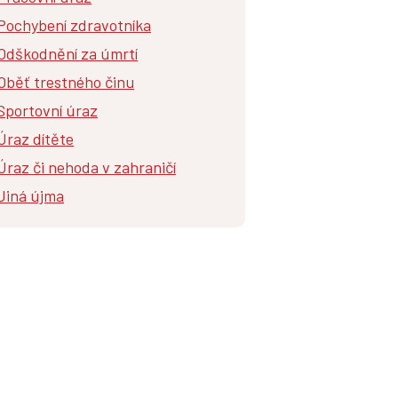
Pochybení zdravotníka
Odškodnění za úmrtí
Oběť trestného činu
Sportovní úraz
Úraz dítěte
Úraz či nehoda v zahraničí
Jiná újma