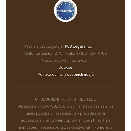
Právní služby zajišťuje:
KLB Legal s.r.o.
Sídlo: Letenská 121/8, Praha 1 • IČO: 29414709
Název projektu: 1zdravotni
Cookies
Politika ochrany osobních údajů
UPOZORNĚNÍ PRO SPOTŘEBITELE
Dle zákona č. 634/1992 Sb., o ochraně spotřebitele, ve
znění pozdějších předpisů, je v případě sporu
advokáta a klienta klient oprávněn podat návrh na
mimosoudní řešení sporu České advokátní komoře, a