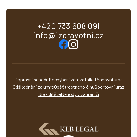
+420 733 608 091
info@1zdravotni.cz
Dopravní nehoda
Pochybení zdravotníka
Pracovní úraz
Odškodnění za úmrtí
Oběť trestného činu
Sportovní úraz
Úraz dítěte
Nehody v zahraničí