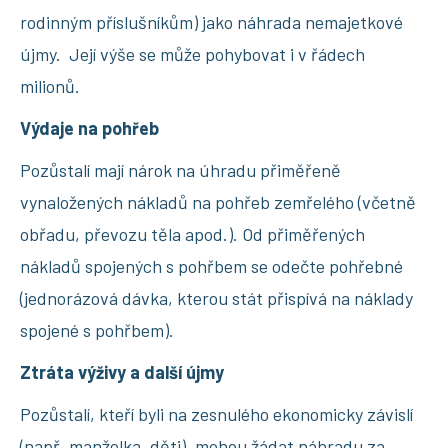
rodinným příslušníkům) jako náhrada nemajetkové
újmy. Její výše se může pohybovat i v řádech
milionů.
Výdaje na pohřeb
Pozůstalí mají nárok na úhradu přiměřeně
vynaložených nákladů na pohřeb zemřelého (včetně
obřadu, převozu těla apod.). Od přiměřených
nákladů spojených s pohřbem se odečte pohřebné
(jednorázová dávka, kterou stát přispívá na náklady
spojené s pohřbem).
Ztráta výživy a další újmy
Pozůstalí, kteří byli na zesnulého ekonomicky závislí
(např. manželka, děti), mohou žádat náhradu za