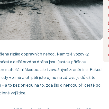
ýšené riziko dopravních nehod. Namrzlé vozovky,
očasí a delší brzdná dráha jsou častou příčinou
en materiální škodou, ale i závažnými zraněními. Pokud
ody v zimě a utrpěli jste újmu na zdraví, je důležité
– a to bez ohledu na to, zda šlo o nehodu při cestě do
inné vyjížďce.