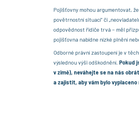
Pojišťovny mohou argumentovat, že
povětrnostní situací“ či „neovladatel
odpovědnost řidiče trvá – měl přizp
pojišťovna nabídne nízké plnění neb
Odborné právní zastoupení je v těch
výslednou výši odškodnění.
Pokud js
v zimě), neváhejte se na nás obr
a zajistit, aby vám bylo vyplacen