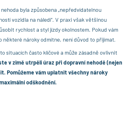
 nehoda byla způsobena „nepředvídatelnou
ností vozidla na náledí“. V praxi však většinou
ůsobit rychlost a styl jízdy okolnostem. Pokud vám
o některé nároky odmítne, není důvod to přijímat.
to situacích často klíčové a může zásadně ovlivnit
te v zimě utrpěli úraz při dopravní nehodě (nejen
átit. Pomůžeme vám uplatnit všechny nároky
o maximální odškodnění.