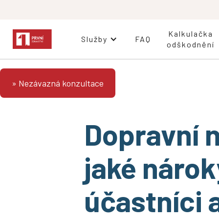
Kalkulačka
Služby
FAQ
odškodnění
» Nezávazná konzultace
Dopravní 
jaké nárok
účastníci 