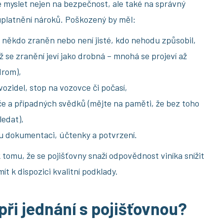
myslet nejen na bezpečnost, ale také na správný
uplatnění nároků. Poškozený by měl:
e někdo zraněn nebo není jisté, kdo nehodu způsobil,
ž se zranění jeví jako drobná – mnohá se projeví až
drom),
vozidel, stop na vozovce či počasí,
e a případných svědků (mějte na paměti, že bez toho
ledat),
 dokumentaci, účtenky a potvrzení.
tomu, že se pojišťovny snaží odpovědnost viníka snížit
ít k dispozici kvalitní podklady.
 při jednání s pojišťovnou?