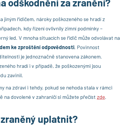
na odškodnění za zranění?
 jiným řidičem, nároky poškozeného se hradí z
 případech, kdy řízení ovlivnily zimní podmínky –
erný led. V mnoha situacích se řidič může odvolávat na
dem ke zproštění odpovědnosti
. Povinnost
iditelnosti je jednoznačně stanovena zákonem.
eného hradí i v případě, že poškozenými jsou
du zavinil.
 na zdraví i tehdy, pokud se nehoda stala v rámci
 na dovolené v zahraničí si můžete přečíst
zde
.
zraněný uplatnit?