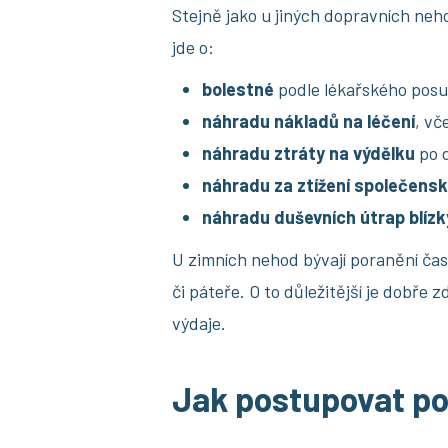
Stejně jako u jiných dopravních neh
jde o:
bolestné
podle lékařského pos
náhradu nákladů na léčení
, vč
náhradu ztráty na výdělku
po d
náhradu za ztížení společensk
náhradu duševních útrap blíz
U zimních nehod bývají poranění čas
či páteře. O to důležitější je dobře
výdaje.
Jak postupovat po