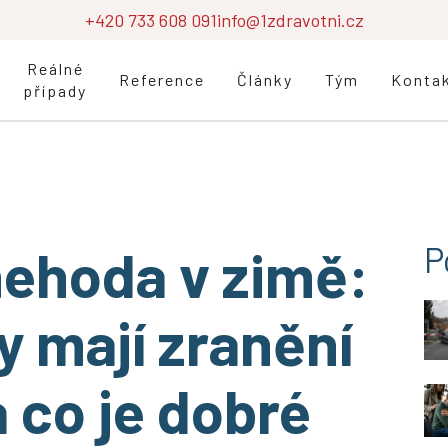
+420 733 608 091
info@1zdravotni.cz
Reálné
Reference
Články
Tým
Konta
případy
nehoda v zimě:
P
y mají zranění
a co je dobré