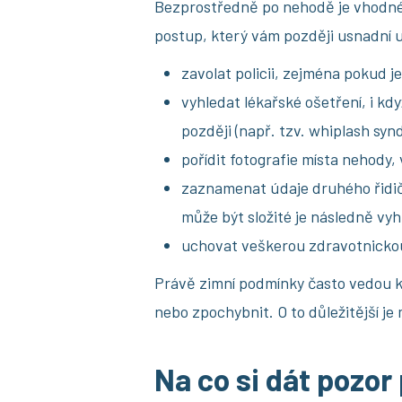
Bezprostředně po nehodě je vhodné 
postup, který vám později usnadní 
zavolat policii, zejména pokud j
vyhledat lékařské ošetření, i kdy
později (např. tzv. whiplash syn
pořídit fotografie místa nehody, 
zaznamenat údaje druhého řidič
může být složité je následně vyh
uchovat veškerou zdravotnickou
Právě zimní podmínky často vedou k 
nebo zpochybnit. O to důležitější je m
Na co si dát pozor