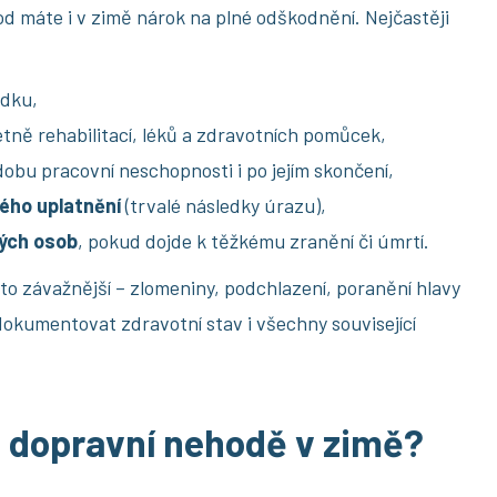
od máte i v zimě nárok na plné odškodnění. Nejčastěji
udku,
etně rehabilitací, léků a zdravotních pomůcek,
obu pracovní neschopnosti i po jejím skončení,
ého uplatnění
(trvalé následky úrazu),
kých osob
, pokud dojde k těžkému zranění či úmrtí.
to závažnější – zlomeniny, podchlazení, poranění hlavy
 zdokumentovat zdravotní stav i všechny související
 dopravní nehodě v zimě?