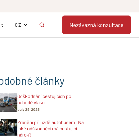
Nezávazná konzultace
kt
CZ
odobné články
Odškodnění cestujících po
nehodě vlaku
July 29, 2026
Zranění při jízdě autobusem: Na
jaké odškodnění má cestující
nárok?