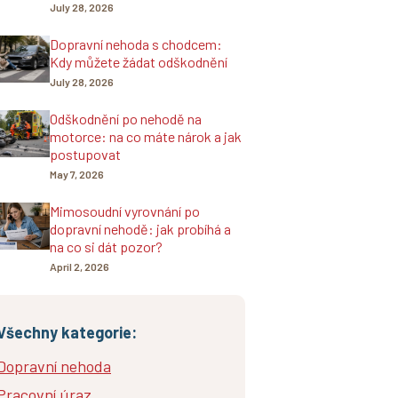
July 28, 2026
Dopravní nehoda s chodcem:
Kdy můžete žádat odškodnění
July 28, 2026
Odškodnění po nehodě na
motorce: na co máte nárok a jak
postupovat
May 7, 2026
Mimosoudní vyrovnání po
dopravní nehodě: jak probíhá a
na co si dát pozor?
April 2, 2026
Všechny kategorie:
Dopravní nehoda
Pracovní úraz