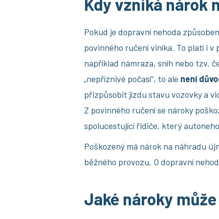
Kdy vzniká nárok 
Pokud je dopravní nehoda způsobena
povinného ručení viníka. To platí i v
například námraza, sníh nebo tzv. č
„nepříznivé počasí“, to ale
není důvo
přizpůsobit jízdu stavu vozovky a v
Z povinného ručení se nároky poškoz
spolucestující řidiče, který autoneho
Poškozený má nárok na náhradu újmy
běžného provozu. O dopravní nehodě
Jaké nároky může 