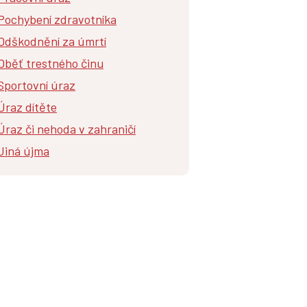
Pochybení zdravotníka
Odškodnění za úmrtí
Oběť trestného činu
Sportovní úraz
Úraz dítěte
Úraz či nehoda v zahraničí
Jiná újma