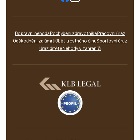
Dopravní nehoda
Pochybení zdravotníka
Pracovní úraz
Odškodnění za úmrtí
Oběť trestného činu
Sportovní úraz
Úraz dítěte
Nehody v zahraničí