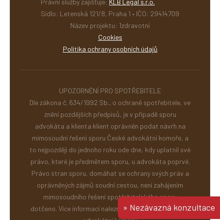
Právní služby zajišťuje:
KLB Legal s.r.o.
Sídlo: Letenská 121/8, Praha 1 • IČO: 29414709
Název projektu: 1zdravotni
Cookies
Politika ochrany osobních údajů
UPOZORNĚNÍ PRO SPOTŘEBITELE
Dle zákona č. 634/1992 Sb., o ochraně spotřebitele, ve
znění pozdějších předpisů, je v případě sporu
advokáta a klienta klient oprávněn podat návrh na
mimosoudní řešení sporu České advokátní komoře, a
to nejpozději do jednoho roku ode dne, kdy uplatnil své
právo, které je předmětem sporu, u advokáta poprvé.
Právo stran sporu, domáhat se ochrany svých práv a
oprávněných zájmů soudní cestou, není zahájením
mimosoudního řešení spotřebitelského sporu
» Nezávazná konzultace
dotčeno. Více informací naleznete na stránkách České