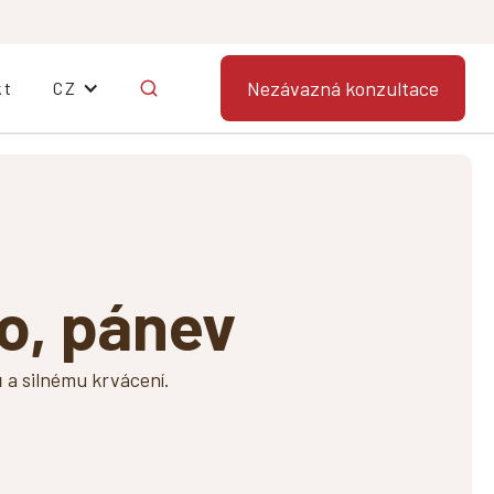
Nezávazná konzultace
kt
CZ
ho, pánev
ů a silnému krvácení.