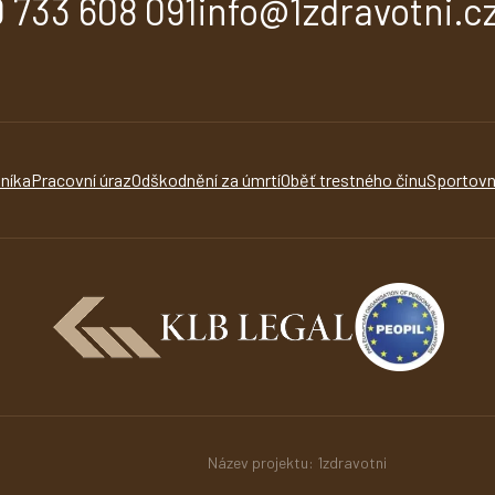
 733 608 091
info@1zdravotni.c
níka
Pracovní úraz
Odškodnění za úmrtí
Oběť trestného činu
Sportovn
Název projektu: 1zdravotni