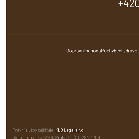
+420
Dopravní nehoda
Pochybení zdravot
Právní služby zajišťuje:
KLB Legal s.r.o.
Sídlo: Letenská 121/8, Praha 1 • IČO: 29414709