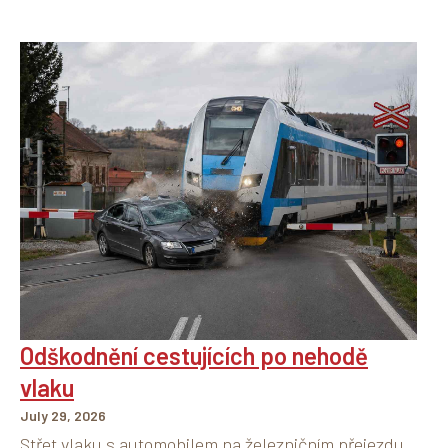
Odškodnění cestujících po nehodě
vlaku
July 29, 2026
Střet vlaku s automobilem na železničním přejezdu