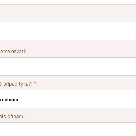
eme ozvat?:
 případ týká?: *
pis případu: