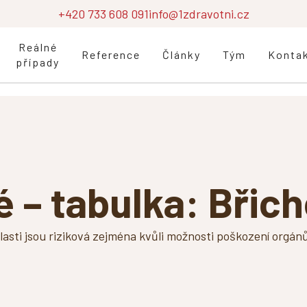
+420 733 608 091
info@1zdravotni.cz
Reálné
Reference
Články
Tým
Konta
případy
 – tabulka: Břic
blasti jsou riziková zejména kvůli možnosti poškození orgán