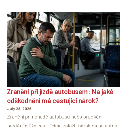
Zranění při jízdě autobusem: Na jaké
odškodnění má cestující nárok?
July 28, 2026
Zranění při nehodě autobusu nebo prudkém
brzdění může cestujícímu založit nárok na bolestné,