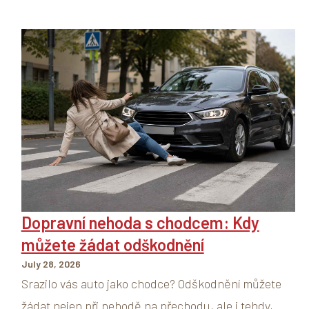
Dopravní nehoda s chodcem: Kdy
můžete žádat odškodnění
July 28, 2026
Srazilo vás auto jako chodce? Odškodnění můžete
žádat nejen při nehodě na přechodu, ale i tehdy,