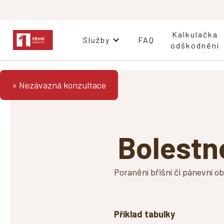
Kalkulačka
Služby
FAQ
odškodnění
» Nezávazná konzultace
Bolestné
Poranění břišní či pánevní o
Příklad tabulky