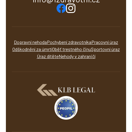
Dopravní nehoda
Pochybení zdravotníka
Pracovní úraz
Odškodnění za úmrtí
Oběť trestného činu
Sportovní úraz
Úraz dítěte
Nehody v zahraničí