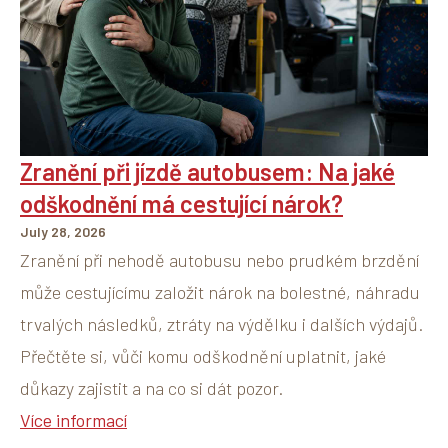
Zranění při jízdě autobusem: Na jaké
odškodnění má cestující nárok?
July 28, 2026
Zranění při nehodě autobusu nebo prudkém brzdění
může cestujícímu založit nárok na bolestné, náhradu
trvalých následků, ztráty na výdělku i dalších výdajů.
Přečtěte si, vůči komu odškodnění uplatnit, jaké
důkazy zajistit a na co si dát pozor.
Více informací