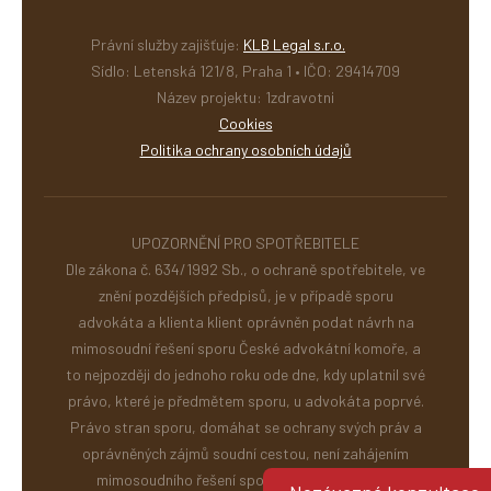
Právní služby zajišťuje:
KLB Legal s.r.o.
Sídlo: Letenská 121/8, Praha 1 • IČO: 29414709
Název projektu: 1zdravotni
Cookies
Politika ochrany osobních údajů
UPOZORNĚNÍ PRO SPOTŘEBITELE
Dle zákona č. 634/1992 Sb., o ochraně spotřebitele, ve
znění pozdějších předpisů, je v případě sporu
advokáta a klienta klient oprávněn podat návrh na
mimosoudní řešení sporu České advokátní komoře, a
to nejpozději do jednoho roku ode dne, kdy uplatnil své
právo, které je předmětem sporu, u advokáta poprvé.
Právo stran sporu, domáhat se ochrany svých práv a
oprávněných zájmů soudní cestou, není zahájením
mimosoudního řešení spotřebitelského sporu