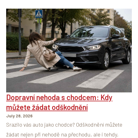
Dopravní nehoda s chodcem: Kdy
můžete žádat odškodnění
July 28, 2026
Srazilo vás auto jako chodce? Odškodnění můžete
žádat nejen při nehodě na přechodu, ale i tehdy,