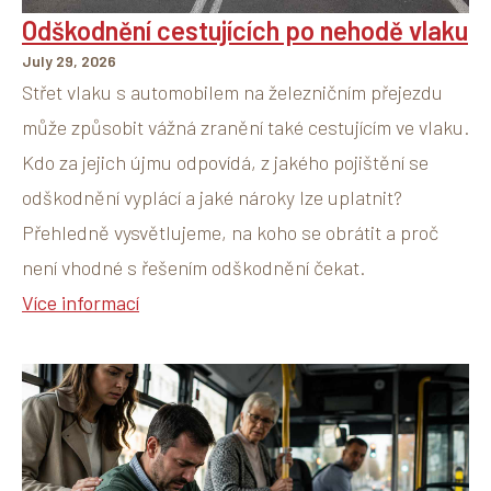
Odškodnění cestujících po nehodě vlaku
July 29, 2026
Střet vlaku s automobilem na železničním přejezdu
může způsobit vážná zranění také cestujícím ve vlaku.
Kdo za jejich újmu odpovídá, z jakého pojištění se
odškodnění vyplácí a jaké nároky lze uplatnit?
Přehledně vysvětlujeme, na koho se obrátit a proč
není vhodné s řešením odškodnění čekat.
Více informací