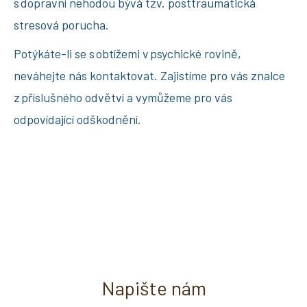
s dopravní nehodou bývá tzv. posttraumatická
stresová porucha.
Potýkáte-li se s obtížemi v psychické rovině,
neváhejte nás kontaktovat. Zajistíme pro vás znalce
z příslušného odvětví a vymůžeme pro vás
odpovídající odškodnění.
Napište nám