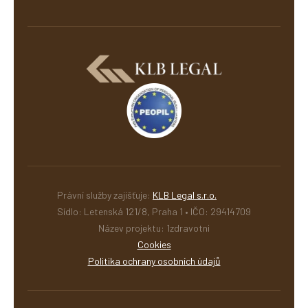
Právní služby zajišťuje:
KLB Legal s.r.o.
Sídlo: Letenská 121/8, Praha 1 • IČO: 29414709
Název projektu: 1zdravotni
Cookies
Politika ochrany osobních údajů