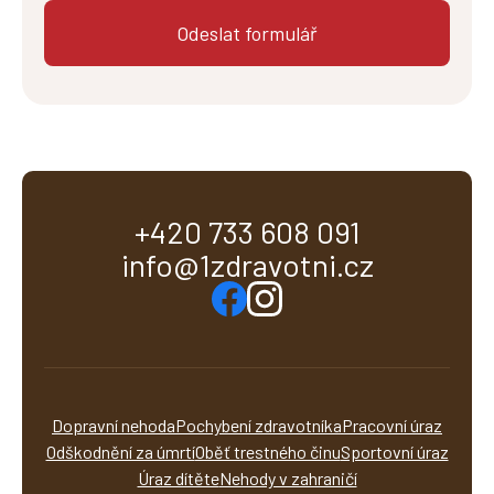
+420 733 608 091
info@1zdravotni.cz
Dopravní nehoda
Pochybení zdravotníka
Pracovní úraz
Odškodnění za úmrtí
Oběť trestného činu
Sportovní úraz
Úraz dítěte
Nehody v zahraničí